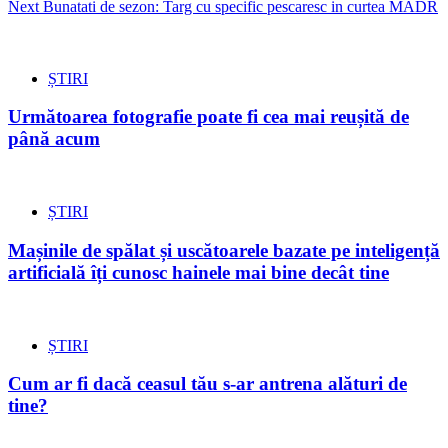
Next
Bunatati de sezon: Targ cu specific pescaresc in curtea MADR
ȘTIRI
Următoarea fotografie poate fi cea mai reușită de
până acum
ȘTIRI
Mașinile de spălat și uscătoarele bazate pe inteligență
artificială îți cunosc hainele mai bine decât tine
ȘTIRI
Cum ar fi dacă ceasul tău s-ar antrena alături de
tine?