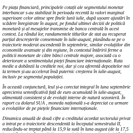
Pe piața financiară, principalele cotații ale segmentului monetar
interbancar s-au stabilizat în perioada recentă la valori marginal
superioare celor atinse spre finele lunii iulie, după ușoare ajustări în
scădere înregistrate în august, pe fondul ultimei decizii de politică
monetară și al mesajelor transmise de banca centrală în acest
context. La rândul lor, randamentele titlurilor de stat au recuperat
parțial descreșterile consemnate în iulie-august, plasându-se pe o
traiectorie moderat ascendentă în septembrie, similar evoluțiilor din
economiile avansate și din regiune, în contextul întăririi ferme a
politicii monetare de către bănci centrale majore, asociată cu o
deteriorare a sentimentului pieței financiare internaționale. Rata
medie a dobânzii la creditele noi, dar și cea aferentă depozitelor noi
la termen și-au accelerat însă puternic creșterea în iulie-august,
inclusiv pe segmentul populației.
În această conjunctură, leul și-a corectat integral în luna septembrie
aprecierea semnificativă față de euro acumulată în iulie-august,
alimentată consistent și de evoluții interne de natură sezonieră. În
raport cu dolarul SUA , moneda națională s-a depreciat ca urmare
a evoluțiilor de pe piețele financiare internaționale.
Dinamica anuală de două cifre a creditului acordat sectorului privat
a intrat pe o traiectorie descendentă la începutul semestrului II,
reducându-se treptat până la 15,9 la sută în luna august (de la 17,5