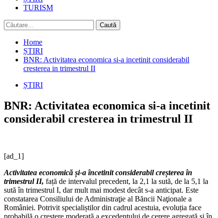
TURISM
Caută
după:
Home
ȘTIRI
BNR: Activitatea economica si-a incetinit considerabil
cresterea in trimestrul II
ȘTIRI
BNR: Activitatea economica si-a incetinit
considerabil cresterea in trimestrul II
[ad_1]
Activitatea economică și-a încetinit considerabil creșterea în
trimestrul II,
față de intervalul precedent, la 2,1 la sută, de la 5,1 la
sută în trimestrul I, dar mult mai modest decât s-a anticipat. Este
constatarea Consiliului de Administraţie al Băncii Naţionale a
României. Potrivit specialiștilor din cadrul acestuia, evoluția face
probabilă o creștere moderată a excedentului de cerere agregată și în