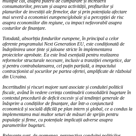
multiple căi, asupra puterii de cumpărare și încrederii
consumatorilor, precum și asupra activității, profiturilor și
planurilor de investiții ale firmelor, dar și prin potențiala afectare
mai severă a economiei europene/globale și a percepției de risc
asupra economiilor din regiune, cu impact nefavorabil asupra
costurilor de finanțare.
Totodată, absorbția fondurilor europene, în principal a celor
aferente programului Next Generation EU, este condiționată de
îndeplinirea unor ținte și jaloane stricte în implementarea
proiectelor aprobate. Ea este însă esențială pentru realizarea
reformelor structurale necesare, inclusiv a tranziției energetice, dar
și pentru contrabalansarea, cel puțin parțială, a impactului
contracționist al șocurilor pe partea ofertei, amplificate de războiul
din Ucraina.
Incertitudini și riscuri majore sunt asociate și conduitei politicii
fiscale, având în vedere cerința continuării consolidării bugetare în
contextul procedurii de deficit excesiv și al tendinței generale de
înăsprire a condițiilor de finanțare, dar într-o conjunctură
economică și socială dificilă pe plan intern și global, ce a condus la
implementarea mai multor seturi de măsuri de sprijin pentru
populație și firme, cu potențiale implicații adverse asupra
parametrilor bugetari.
Relevante sunt, de asemenea, perspectiva conduitei politicilor