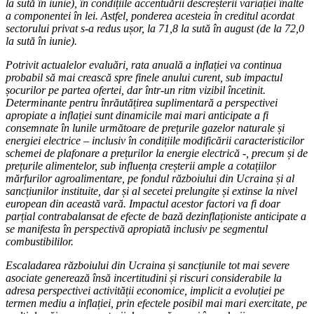
la sută în iunie), în condițiile accentuării descreșterii variației înalte
a componentei în lei. Astfel, ponderea acesteia în creditul acordat
sectorului privat s-a redus ușor, la 71,8 la sută în august (de la 72,0
la sută în iunie).
Potrivit actualelor evaluări, rata anuală a inflației va continua
probabil să mai crească spre finele anului curent, sub impactul
șocurilor pe partea ofertei, dar într-un ritm vizibil încetinit.
Determinante pentru înrăutățirea suplimentară a perspectivei
apropiate a inflației sunt dinamicile mai mari anticipate a fi
consemnate în lunile următoare de prețurile gazelor naturale și
energiei electrice – inclusiv în condițiile modificării caracteristicilor
schemei de plafonare a prețurilor la energie electrică -, precum și de
prețurile alimentelor, sub influența creșterii ample a cotațiilor
mărfurilor agroalimentare, pe fondul războiului din Ucraina și al
sancțiunilor instituite, dar și al secetei prelungite și extinse la nivel
european din această vară. Impactul acestor factori va fi doar
parțial contrabalansat de efecte de bază dezinflaționiste anticipate a
se manifesta în perspectivă apropiată inclusiv pe segmentul
combustibililor.
Escaladarea războiului din Ucraina și sancțiunile tot mai severe
asociate generează însă incertitudini și riscuri considerabile la
adresa perspectivei activității economice, implicit a evoluției pe
termen mediu a inflației, prin efectele posibil mai mari exercitate, pe