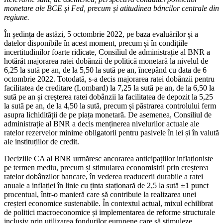
monetare ale BCE și Fed, precum și atitudinea băncilor centrale din
regiune.
În ședința de astăzi, 5 octombrie 2022, pe baza evaluărilor și a
datelor disponibile în acest moment, precum și în condițiile
incertitudinilor foarte ridicate, Consiliul de administrație al BNR a
hotărât majorarea ratei dobânzii de politică monetară la nivelul de
6,25 la sută pe an, de la 5,50 la sută pe an, începând cu data de 6
octombrie 2022. Totodată, s-a decis majorarea ratei dobânzii pentru
facilitatea de creditare (Lombard) la 7,25 la sută pe an, de la 6,50 la
sută pe an și creșterea ratei dobânzii la facilitatea de depozit la 5,25
la sută pe an, de la 4,50 la sută, precum și păstrarea controlului ferm
asupra lichidității de pe piața monetară. De asemenea, Consiliul de
administrație al BNR a decis menținerea nivelurilor actuale ale
ratelor rezervelor minime obligatorii pentru pasivele în lei și în valută
ale instituțiilor de credit.
Deciziile CA al BNR urmăresc ancorarea anticipațiilor inflaționiste
pe termen mediu, precum și stimularea economisirii prin creșterea
ratelor dobânzilor bancare, în vederea readucerii durabile a ratei
anuale a inflației în linie cu ținta staționară de 2,5 la sută ±1 punct
procentual, într-o manieră care să contribuie la realizarea unei
creșteri economice sustenabile. În contextul actual, mixul echilibrat
de politici macroeconomice și implementarea de reforme structurale
inclusiv prin utilizarea fondurilor europene care să stimuleze