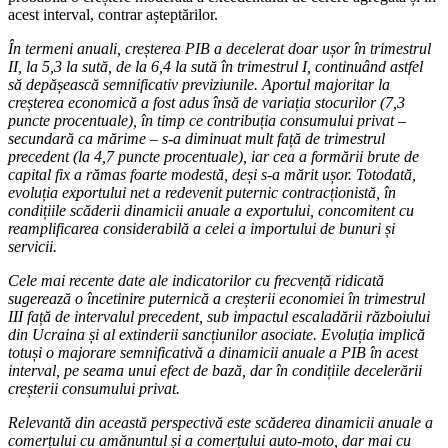
acest interval, contrar așteptărilor.
În termeni anuali, creșterea PIB a decelerat doar ușor în trimestrul
II, la 5,3 la sută, de la 6,4 la sută în trimestrul I, continuând astfel
să depășească semnificativ previziunile. Aportul majoritar la
creșterea economică a fost adus însă de variația stocurilor (7,3
puncte procentuale), în timp ce contribuția consumului privat –
secundară ca mărime – s-a diminuat mult față de trimestrul
precedent (la 4,7 puncte procentuale), iar cea a formării brute de
capital fix a rămas foarte modestă, deși s-a mărit ușor. Totodată,
evoluția exportului net a redevenit puternic contracționistă, în
condițiile scăderii dinamicii anuale a exportului, concomitent cu
reamplificarea considerabilă a celei a importului de bunuri și
servicii.
Cele mai recente date ale indicatorilor cu frecvență ridicată
sugerează o încetinire puternică a creșterii economiei în trimestrul
III față de intervalul precedent, sub impactul escaladării războiului
din Ucraina și al extinderii sancțiunilor asociate. Evoluția implică
totuși o majorare semnificativă a dinamicii anuale a PIB în acest
interval, pe seama unui efect de bază, dar în condițiile decelerării
creșterii consumului privat.
Relevantă din această perspectivă este scăderea dinamicii anuale a
comerțului cu amănuntul și a comerțului auto-moto, dar mai cu