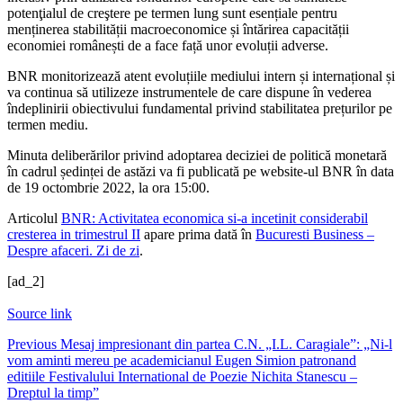
potenţialul de creştere pe termen lung sunt esențiale pentru
menținerea stabilității macroeconomice și întărirea capacității
economiei românești de a face față unor evoluții adverse.
BNR monitorizează atent evoluțiile mediului intern și internațional și
va continua să utilizeze instrumentele de care dispune în vederea
îndeplinirii obiectivului fundamental privind stabilitatea prețurilor pe
termen mediu.
Minuta deliberărilor privind adoptarea deciziei de politică monetară
în cadrul ședinței de astăzi va fi publicată pe website-ul BNR în data
de 19 octombrie 2022, la ora 15:00.
Articolul
BNR: Activitatea economica si-a incetinit considerabil
cresterea in trimestrul II
apare prima dată în
Bucuresti Business –
Despre afaceri. Zi de zi
.
[ad_2]
Source link
Post
Previous
Mesaj impresionant din partea C.N. „I.L. Caragiale”: „Ni-l
vom aminti mereu pe academicianul Eugen Simion patronand
navigation
editiile Festivalului International de Poezie Nichita Stanescu –
Dreptul la timp”