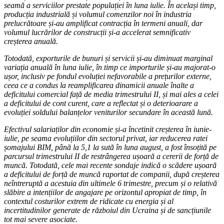
seamă a serviciilor prestate populației în luna iulie. În același timp,
producția industrială și volumul comenzilor noi în industria
prelucrătoare și-au amplificat contracția în termeni anuali, dar
volumul lucrărilor de construcții și-a accelerat semnificativ
creșterea anuală.
Totodată, exporturile de bunuri și servicii și-au diminuat marginal
variația anuală în luna iulie, în timp ce importurile și-au majorat-o
ușor, inclusiv pe fondul evoluției nefavorabile a prețurilor externe,
ceea ce a condus la reamplificarea dinamicii anuale înalte a
deficitului comercial față de media trimestrului II, și mai ales a celei
a deficitului de cont curent, care a reflectat și o deterioarare a
evoluției soldului balanțelor veniturilor secundare în această lună.
Efectivul salariaților din economie și-a încetinit creșterea în iunie-
iulie, pe seama evoluțiilor din sectorul privat, iar reducerea ratei
șomajului BIM, până la 5,1 la sută în luna august, a fost însoțită pe
parcursul trimestrului II de restrângerea ușoară a cererii de forță de
muncă. Totodată, cele mai recente sondaje indică o scădere ușoară
a deficitului de forță de muncă raportat de companii, după creșterea
neîntreruptă a acestuia din ultimele 6 trimestre, precum și o relativă
slăbire a intențiilor de angajare pe orizontul apropiat de timp, în
contextul costurilor extrem de ridicate cu energia și al
incertitudinilor generate de războiul din Ucraina și de sancțiunile
tot mai severe asociate.