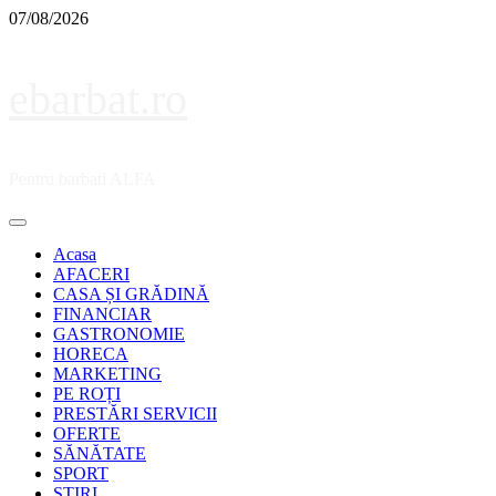
Skip
07/08/2026
to
content
ebarbat.ro
Pentru barbati ALFA
Primary
Menu
Acasa
AFACERI
CASA ȘI GRĂDINĂ
FINANCIAR
GASTRONOMIE
HORECA
MARKETING
PE ROȚI
PRESTĂRI SERVICII
OFERTE
SĂNĂTATE
SPORT
ȘTIRI