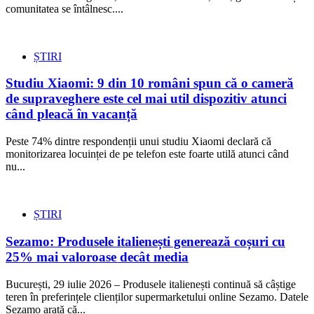
comunitatea se întâlnesc....
ȘTIRI
Studiu Xiaomi: 9 din 10 români spun că o cameră
de supraveghere este cel mai util dispozitiv atunci
când pleacă în vacanță
Peste 74% dintre respondenții unui studiu Xiaomi declară că
monitorizarea locuinței de pe telefon este foarte utilă atunci când
nu...
ȘTIRI
Sezamo: Produsele italienești generează coșuri cu
25% mai valoroase decât media
București, 29 iulie 2026 – Produsele italienești continuă să câștige
teren în preferințele clienților supermarketului online Sezamo. Datele
Sezamo arată că...