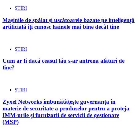
ȘTIRI
Mașinile de spălat și uscătoarele bazate pe inteligență
artificială îți cunosc hainele mai bine decât tine
ȘTIRI
Cum ar fi dacă ceasul tău s-ar antrena alături de
tine?
ȘTIRI
Zyxel Networks îmbunătățește guvernanța în
materie de securitate a produselor pentru a proteja
IMM-urile și furnizorii de servicii de gestionare
(MSP)