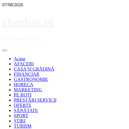
Skip
07/08/2026
to
content
ebarbat.ro
Pentru barbati ALFA
Primary
Menu
Acasa
AFACERI
CASA ȘI GRĂDINĂ
FINANCIAR
GASTRONOMIE
HORECA
MARKETING
PE ROȚI
PRESTĂRI SERVICII
OFERTE
SĂNĂTATE
SPORT
ȘTIRI
TURISM