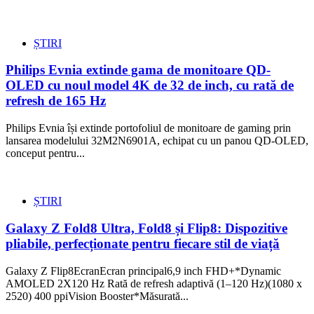
ȘTIRI
Philips Evnia extinde gama de monitoare QD-
OLED cu noul model 4K de 32 de inch, cu rată de
refresh de 165 Hz
Philips Evnia își extinde portofoliul de monitoare de gaming prin
lansarea modelului 32M2N6901A, echipat cu un panou QD-OLED,
conceput pentru...
ȘTIRI
Galaxy Z Fold8 Ultra, Fold8 și Flip8: Dispozitive
pliabile, perfecționate pentru fiecare stil de viață
Galaxy Z Flip8EcranEcran principal6,9 inch FHD+*Dynamic
AMOLED 2X120 Hz Rată de refresh adaptivă (1–120 Hz)(1080 x
2520) 400 ppiVision Booster*Măsurată...