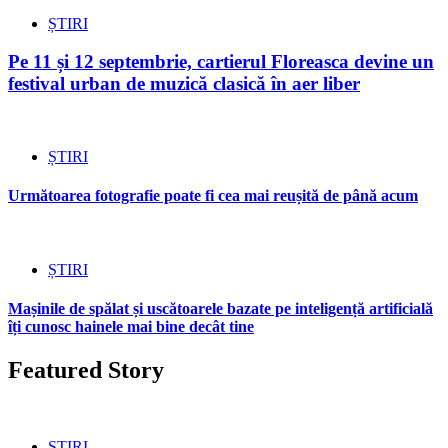
ȘTIRI
Pe 11 și 12 septembrie, cartierul Floreasca devine un
festival urban de muzică clasică în aer liber
ȘTIRI
Următoarea fotografie poate fi cea mai reușită de până acum
ȘTIRI
Mașinile de spălat și uscătoarele bazate pe inteligență artificială
îți cunosc hainele mai bine decât tine
Featured Story
ȘTIRI