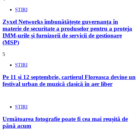
ȘTIRI
Zyxel Networks îmbunătățește guvernanța în
materie de securitate a produselor pentru a proteja
IMM-urile și furnizorii de servicii de gestionare
(MSP)
5
ȘTIRI
Pe 11 și 12 septembrie, cartierul Floreasca devine un
festival urban de muzică clasică în aer liber
ȘTIRI
Următoarea fotografie poate fi cea mai reușită de
până acum