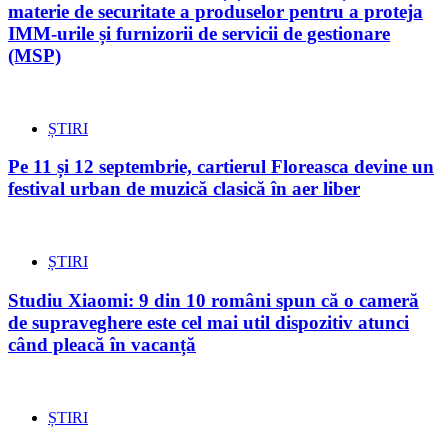
materie de securitate a produselor pentru a proteja
IMM-urile și furnizorii de servicii de gestionare
(MSP)
ȘTIRI
Pe 11 și 12 septembrie, cartierul Floreasca devine un
festival urban de muzică clasică în aer liber
ȘTIRI
Studiu Xiaomi: 9 din 10 români spun că o cameră
de supraveghere este cel mai util dispozitiv atunci
când pleacă în vacanță
ȘTIRI