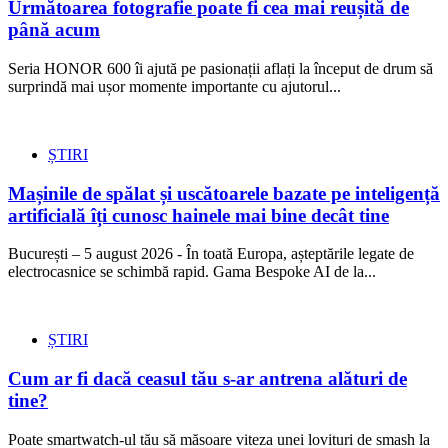
Următoarea fotografie poate fi cea mai reușită de
până acum
Seria HONOR 600 îi ajută pe pasionații aflați la început de drum să
surprindă mai ușor momente importante cu ajutorul...
ȘTIRI
Mașinile de spălat și uscătoarele bazate pe inteligență
artificială îți cunosc hainele mai bine decât tine
București – 5 august 2026 - În toată Europa, așteptările legate de
electrocasnice se schimbă rapid. Gama Bespoke AI de la...
ȘTIRI
Cum ar fi dacă ceasul tău s-ar antrena alături de
tine?
Poate smartwatch-ul tău să măsoare viteza unei lovituri de smash la