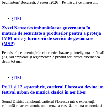
badminton? București, 3 august 2026 – Pe măsură ce interesul...
ȘTIRI
Zyxel Networks îmbunătățește guvernanța în
materie de securitate a produselor pentru a proteja
IMM-urile și furnizorii de servicii de gestionare
(MSP)
Pe măsură ce amenințările cibernetice bazate pe inteligența artificială
(AI) iau amploare și reglementările privind securitatea cibernetică
devin tot mai...
ȘTIRI
Pe 11 și 12 septembrie, cartierul Floreasca devine un
festival urban de muzică clasică în aer liber
Sound District transformă cartierul Floreasca într-o experiență
culturală cu acces gratuit, unde muzica clasică, arta, gastronomia și