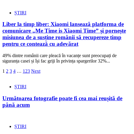
ȘTIRI
Liber la timp liber: Xiaomi lansează platforma de
comunicare „Me Time is Xiaomi Time” și pornește
misiunea de a susține românii să recupereze timp
pentru ce contează cu adevărat
49% dintre românii care pleacă în vacanțe sunt preocupați de
siguranța casei și își fac griji în privința spargerilor 32%...
Paginație
1
2
3
4
…
123
Next
articole
ȘTIRI
Următoarea fotografie poate fi cea mai reușită de
până acum
ȘTIRI